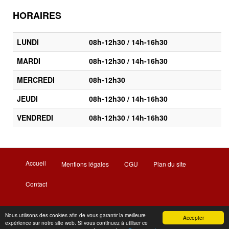
HORAIRES
LUNDI
08h-12h30 / 14h-16h30
MARDI
08h-12h30 / 14h-16h30
MERCREDI
08h-12h30
JEUDI
08h-12h30 / 14h-16h30
VENDREDI
08h-12h30 / 14h-16h30
Accueil
Mentions légales
CGU
Plan du site
Contact
Nous utilisons des cookies afin de vous garantir la meilleure
Accepter
Maître Tania TARDEL © 2017-2023 | Réalisation et
expérience sur notre site web. Si vous continuez à utiliser ce