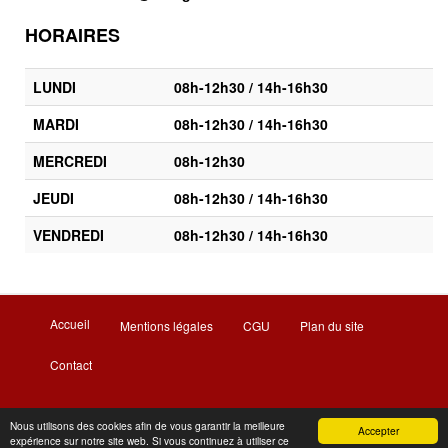
HORAIRES
LUNDI
08h-12h30 / 14h-16h30
MARDI
08h-12h30 / 14h-16h30
MERCREDI
08h-12h30
JEUDI
08h-12h30 / 14h-16h30
VENDREDI
08h-12h30 / 14h-16h30
Accueil
Mentions légales
CGU
Plan du site
Contact
Nous utilisons des cookies afin de vous garantir la meilleure
Maître Tania TARDEL © 2017-2023 | Réalisation et
Accepter
expérience sur notre site web. Si vous continuez à utiliser ce