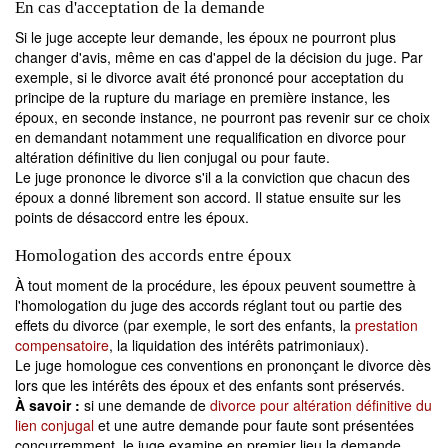
En cas d'acceptation de la demande
Si le juge accepte leur demande, les époux ne pourront plus
changer d'avis, même en cas d'appel de la décision du juge. Par
exemple, si le divorce avait été prononcé pour acceptation du
principe de la rupture du mariage en première instance, les
époux, en seconde instance, ne pourront pas revenir sur ce choix
en demandant notamment une requalification en divorce pour
altération définitive du lien conjugal ou pour faute.
Le juge prononce le divorce s'il a la conviction que chacun des
époux a donné librement son accord. Il statue ensuite sur les
points de désaccord entre les époux.
Homologation des accords entre époux
À tout moment de la procédure, les époux peuvent soumettre à
l'homologation du juge des accords réglant tout ou partie des
effets du divorce (par exemple, le sort des enfants, la
prestation
compensatoire
, la liquidation des intérêts patrimoniaux).
Le juge homologue ces conventions en prononçant le divorce dès
lors que les intérêts des époux et des enfants sont préservés.
À savoir :
si une demande de
divorce pour altération définitive du
lien conjugal
et une autre demande pour faute sont présentées
concurremment, le juge examine en premier lieu la demande